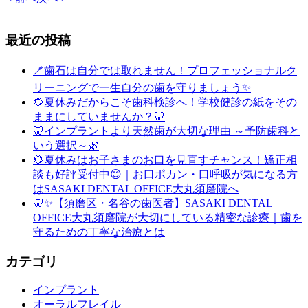
最近の投稿
🪥歯石は自分では取れません！プロフェッショナルク
リーニングで一生自分の歯を守りましょう✨
🌻夏休みだからこそ歯科検診へ！学校健診の紙をその
ままにしていませんか？🦷
🦷インプラントより天然歯が大切な理由 ～予防歯科と
いう選択～🌿
🌻夏休みはお子さまのお口を見直すチャンス！矯正相
談も好評受付中😊｜お口ポカン・口呼吸が気になる方
はSASAKI DENTAL OFFICE大丸須磨院へ
🦷✨【須磨区・名谷の歯医者】SASAKI DENTAL
OFFICE大丸須磨院が大切にしている精密な診療｜歯を
守るための丁寧な治療とは
カテゴリ
インプラント
オーラルフレイル