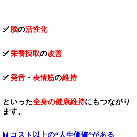
✅
脳
の
活性化
✅
栄養摂取
の
改善
✅
発音
・
表情筋
の
維持
といった
全身の健康維持
にもつながり
ます。
📊コスト以上の“人生価値”がある