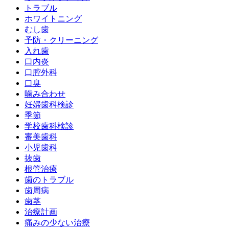
トラブル
ホワイトニング
むし歯
予防・クリーニング
入れ歯
口内炎
口腔外科
口臭
噛み合わせ
妊婦歯科検診
季節
学校歯科検診
審美歯科
小児歯科
抜歯
根管治療
歯のトラブル
歯周病
歯茎
治療計画
痛みの少ない治療