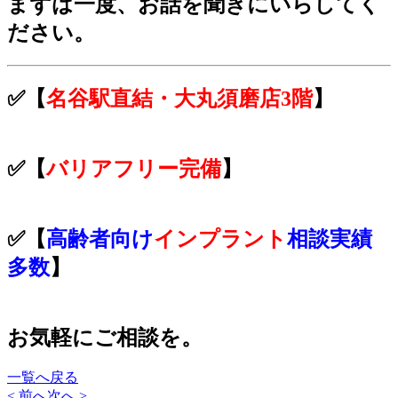
まずは一度、お話を聞きにいらしてく
ださい。
✅【
名谷駅直結・大丸須磨店3階
】
✅【
バリアフリー完備
】
✅【
高齢者向け
インプラント
相談実績
多数
】
お気軽にご相談を。
一覧へ戻る
< 前へ
次へ >