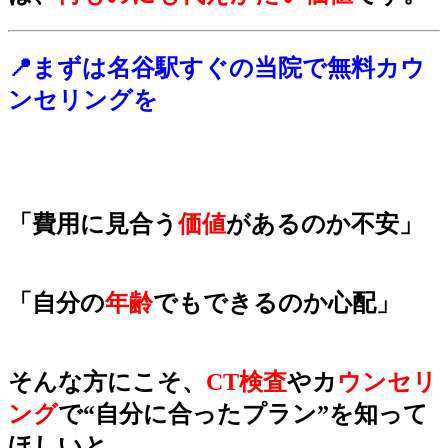
📍まずは名谷駅すぐの当院で無料カウ
ンセリングを
「費用に見合う
価値
があるのか不安」
「自分の
年齢
でもできるのか心配」
そんな方にこそ、
CT検査
やカ
ウンセリ
ング
で“自分に合ったプラン”を知って
ほしいと