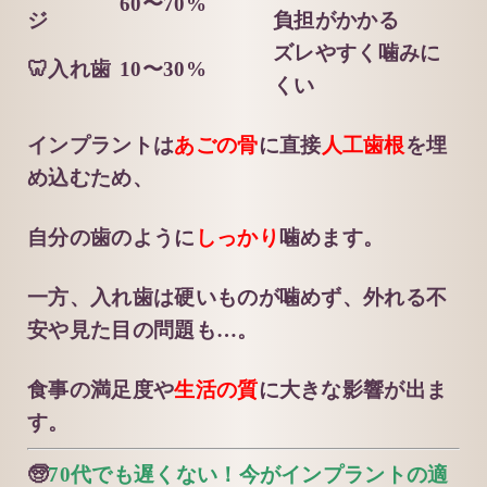
60〜70%
ジ
負担がかかる
ズレやすく噛みに
🦷入れ歯
10〜30%
くい
インプラントは
あごの骨
に直接
人工歯根
を埋
め込むため、
自分の歯のように
しっかり
噛めます。
一方、入れ歯は硬いものが噛めず、外れる不
安や見た目の問題も…。
食事の満足度や
生活の質
に大きな影響が出ま
す。
🧓
70代でも遅くない！今がインプラントの適