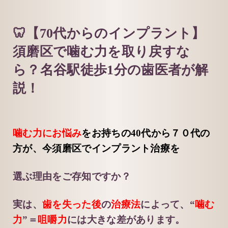
🦷【70代からのインプラント】
須磨区で噛む力を取り戻すな
ら？名谷駅徒歩1分の歯医者が解
説！
噛む力にお悩み
をお持ちの40代から７０代の
方が、今須磨区でインプラント治療を
選ぶ理由をご存知ですか？
実は、
歯を失った後
の
治療法
によって、“
噛む
力
”＝
咀嚼力
には大きな差があります。