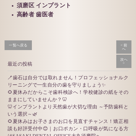
須磨区 インプラント
高齢者 歯医者
一覧へ戻る
< 前
へ
次へ
>
最近の投稿
🪥歯石は自分では取れません！プロフェッショナルク
リーニングで一生自分の歯を守りましょう✨
🌻夏休みだからこそ歯科検診へ！学校健診の紙をその
ままにしていませんか？🦷
🦷インプラントより天然歯が大切な理由 ～予防歯科と
いう選択～🌿
🌻夏休みはお子さまのお口を見直すチャンス！矯正相
談も好評受付中😊｜お口ポカン・口呼吸が気になる方
はSASAKI DENTAL OFFICE大丸須磨院へ