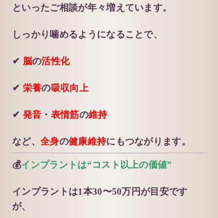
といったご相談が年々増えています。
しっかり噛めるようになることで、
✔
脳
の
活性化
✔
栄養
の
吸収向上
✔
発音
・
表情筋
の
維持
など、
全身
の
健康維持
にもつながります。
💰
インプラントは“コスト以上の価値”
インプラントは1本30〜50万円が目安です
が、