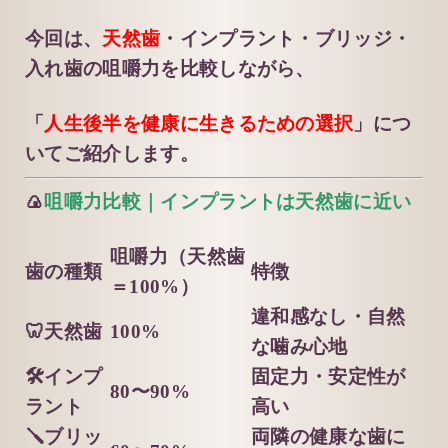
今回は、
天然歯
・インプラント・ブリッジ・
入れ歯の咀嚼力を比較しながら、
「
人生後半を健康に生きるための選択
」につ
いてご紹介します。
🍙
咀嚼力比較｜インプラントは天然歯に近い
咀嚼力（天然歯
歯の種類
特徴
＝100%）
違和感なし・自然
🦷天然歯
100%
な噛み心地
🛠インプ
固定力・安定性が
80〜90%
ラント
高い
🪛ブリッ
両隣の健康な歯に