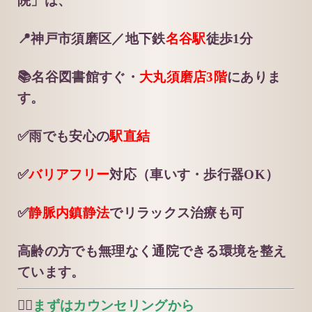
院」は、
📍神戸市須磨区／地下鉄
名谷駅
徒歩1分
📚名谷図書館すぐ・
大丸須磨店3階
にありま
す。
✅雨でも安心の
駅直結
✅
バリアフリー
対応（車いす・歩行器OK）
✅
静脈内鎮静法
でリラックス治療も可
高齢の方でも無理なく通院できる環境を整え
ています。
👩‍⚕️
まずはカウンセリングから