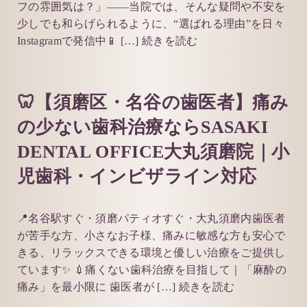
フの雰囲気は？」——当院では、そんな疑問や不安を
少しでも和らげられるように、“選ばれる理由”を日々
Instagramで発信中📱 […]
続きを読む
🦷【須磨区・名谷の歯医者】痛み
の少ない歯科治療ならSASAKI
DENTAL OFFICE大丸須磨院｜小
児歯科・インビザライン対応
📍名谷駅すぐ・須磨パティオすぐ・大丸須磨内歯医者
が苦手な方、小さなお子様、痛みに敏感な方も安心で
きる、リラックスできる環境と優しい治療をご提供し
ています✨ 💉痛くない歯科治療を目指して｜「麻酔の
痛み」を最小限に 歯医者が […]
続きを読む